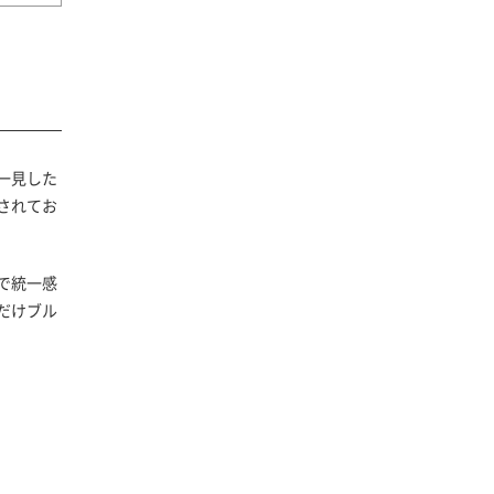
一見した
されてお
で統一感
だけブル