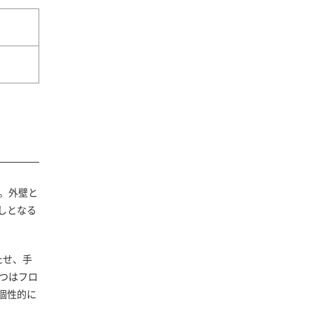
。外壁と
しとなる
たせ、手
つはフロ
個性的に