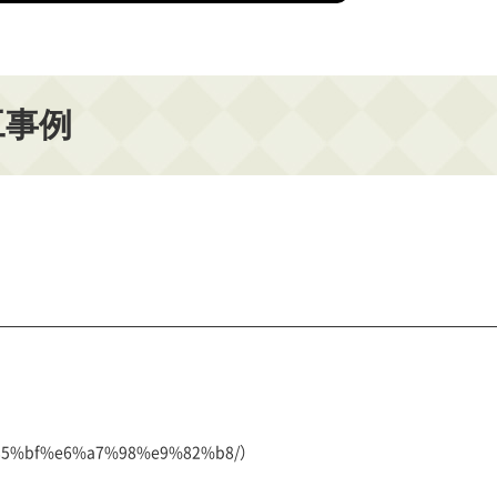
工事例
e2%85%bf%e6%a7%98%e9%82%b8/）