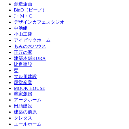
創造企画
BinO（ビーノ）
J・M・C
デザインカフェスタジオ
中池組
小山工建
アイビックホーム
もみの木ハウス
正匠の家
建築本舗KURA
比良建設
栞
マル川建設
尾堂産業
MOOK HOUSE
粹家創房
アークホーム
田頭建設
建築の前原
クレタス
エールホーム