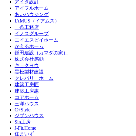
アイダ設計
アイフルホーム
あいハウジング
IAMUS（イアムス）
一条工務店
イノスグループ
エイエスピイホーム
かえるホーム
鎌田建設（カマダの家）
株式会社感動
キョクヨウ
黒松製材建設
クレバリーホーム
建築工房匠
建築工房惠
コアホーム
三洋ハウス
C+Style
ジブンハウス
Sin工房
J-Fit.Home
住まいず