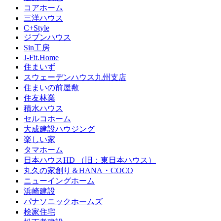
コアホーム
三洋ハウス
C+Style
ジブンハウス
Sin工房
J-Fit.Home
住まいず
スウェーデンハウス九州支店
住まいの前屋敷
住友林業
積水ハウス
セルコホーム
大成建設ハウジング
楽しい家
タマホーム
日本ハウスHD （旧：東日本ハウス）
丸久の家創り＆HANA・COCO
ニューイングホーム
浜崎建設
パナソニックホームズ
桧家住宅