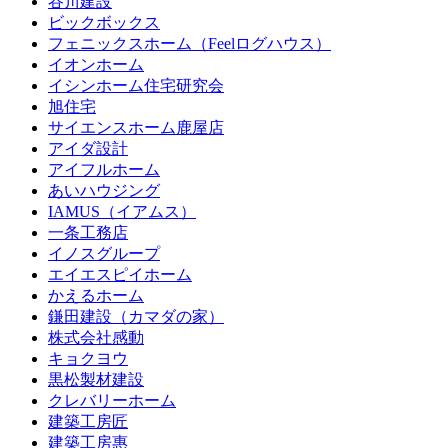
谷川建設
ビックボックス
フェニックスホーム（Feelログハウス）
イオンホーム
イシンホーム住宅研究会
旭住宅
サイエンスホーム鹿屋店
アイダ設計
アイフルホーム
あいハウジング
IAMUS（イアムス）
一条工務店
イノスグループ
エイエスピイホーム
かえるホーム
鎌田建設（カマダの家）
株式会社感動
キョクヨウ
黒松製材建設
クレバリーホーム
建築工房匠
建築工房惠