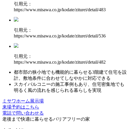
引用元：
https://www.misawa.co.jp/kodate/ziturei/detail/483
引用元：
https://www.misawa.co.jp/kodate/ziturei/detail/536
引用元：
https://www.misawa.co.jp/kodate/ziturei/detail/482
都市部の狭小地でも
機能的に暮らせる3階建て住宅
を設
計。敷地条件に合わせてしなやかに対応できる
スカイバルコニー
の施工事例もあり、住宅密集地でも
明るく風の流れを感じられる暮らしを実現
ミサワホーム展示場
来場予約はこちら
電話で問い合わせる
老後まで快適に暮らせる
バリアフリーの家