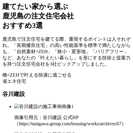
建てたい家から選ぶ
鹿児島の注文住宅会社
おすすめ3選
鹿児島で注文住宅を建てる際、重視するポイントは人それぞ
れ。「長期優良住宅」の高い性能基準を標準で満たしながら
も、
「自然素材×ZEH」「狭小・変形地」「バリアフリー」
など、あなたの「叶えたい暮らし」を形にする技術と提案力
を持つ
注文住宅会社を3社ピックアップ
しました。
檜×ZEHで叶える
快適に過ごせる
省エネ住宅
谷川建設
画像引用元：谷川建設 公式HP
（https://tanigawa-group.com/housing/works/archives/67）