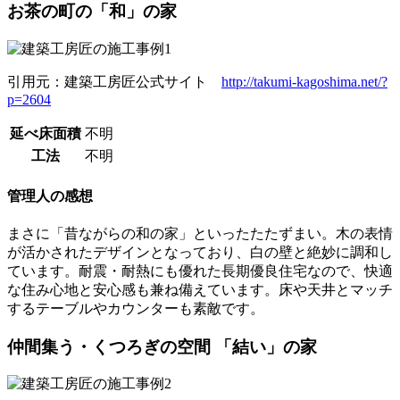
お茶の町の「和」の家
引用元：建築工房匠公式サイト
http://takumi-kagoshima.net/?
p=2604
延べ床面積
不明
工法
不明
管理人の感想
まさに「昔ながらの和の家」といったたたずまい。木の表情
が活かされたデザインとなっており、白の壁と絶妙に調和し
ています。耐震・耐熱にも優れた長期優良住宅なので、快適
な住み心地と安心感も兼ね備えています。床や天井とマッチ
するテーブルやカウンターも素敵です。
仲間集う・くつろぎの空間 「結い」の家