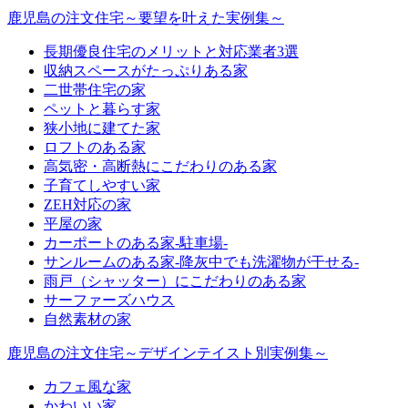
鹿児島の注文住宅～要望を叶えた実例集～
長期優良住宅のメリットと対応業者3選
収納スペースがたっぷりある家
二世帯住宅の家
ペットと暮らす家
狭小地に建てた家
ロフトのある家
高気密・高断熱にこだわりのある家
子育てしやすい家
ZEH対応の家
平屋の家
カーポートのある家-駐車場-
サンルームのある家-降灰中でも洗濯物が干せる-
雨戸（シャッター）にこだわりのある家
サーファーズハウス
自然素材の家
鹿児島の注文住宅～デザインテイスト別実例集～
カフェ風な家
かわいい家