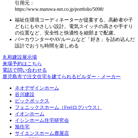
引用元：
https://www.maruwa-net.co.jp/portfolio/5098/
福祉住環境コーディネーターが提案する、
高齢者や子
どもにもやさしい設計
。電気スイッチの高さや手すり
の位置など、安全性と快適性を細部まで配慮。
バーカウンターやAVルーム
など「好き」を詰め込んだ
設計でおうち時間を楽しめる
丸和建設展示場
来場予約はこちら
電話で問い合わせる
鹿児島市で注文住宅を建てられるビルダー・メーカー
ネオデザインホーム
谷川建設
ビックボックス
フェニックスホーム（Feelログハウス）
イオンホーム
イシンホーム住宅研究会
旭住宅
サイエンスホーム鹿屋店