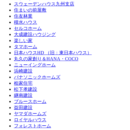
スウェーデンハウス九州支店
住まいの前屋敷
住友林業
積水ハウス
セルコホーム
大成建設ハウジング
楽しい家
タマホーム
日本ハウスHD （旧：東日本ハウス）
丸久の家創り＆HANA・COCO
ニューイングホーム
浜崎建設
パナソニックホームズ
桧家住宅
松下孝建設
継南建設
ブルースホーム
益田建設
ヤマダホームズ
ロイヤルハウス
フォレストホーム