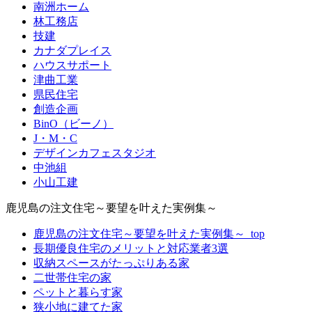
南洲ホーム
林工務店
技建
カナダプレイス
ハウスサポート
津曲工業
県民住宅
創造企画
BinO（ビーノ）
J・M・C
デザインカフェスタジオ
中池組
小山工建
鹿児島の注文住宅～要望を叶えた実例集～
鹿児島の注文住宅～要望を叶えた実例集～_top
長期優良住宅のメリットと対応業者3選
収納スペースがたっぷりある家
二世帯住宅の家
ペットと暮らす家
狭小地に建てた家