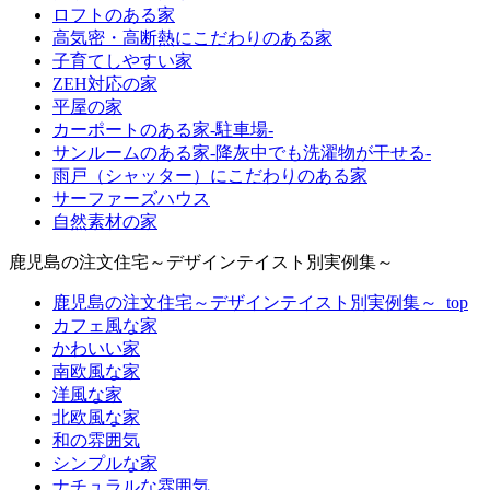
ロフトのある家
高気密・高断熱にこだわりのある家
子育てしやすい家
ZEH対応の家
平屋の家
カーポートのある家-駐車場-
サンルームのある家-降灰中でも洗濯物が干せる-
雨戸（シャッター）にこだわりのある家
サーファーズハウス
自然素材の家
鹿児島の注文住宅～デザインテイスト別実例集～
鹿児島の注文住宅～デザインテイスト別実例集～_top
カフェ風な家
かわいい家
南欧風な家
洋風な家
北欧風な家
和の雰囲気
シンプルな家
ナチュラルな雰囲気