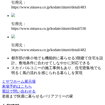
引用元：
https://www.misawa.co.jp/kodate/ziturei/detail/483
引用元：
https://www.misawa.co.jp/kodate/ziturei/detail/536
引用元：
https://www.misawa.co.jp/kodate/ziturei/detail/482
都市部の狭小地でも
機能的に暮らせる3階建て住宅
を設
計。敷地条件に合わせてしなやかに対応できる
スカイバルコニー
の施工事例もあり、住宅密集地でも
明るく風の流れを感じられる暮らしを実現
ミサワホーム展示場
来場予約はこちら
電話で問い合わせる
老後まで快適に暮らせる
バリアフリーの家