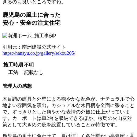
きるのも良いところですね。
鹿児島の風土に合った
安心・安全の注文住宅
引用元：南洲建設公式サイト
https://nansyu.co.jp/gallery/sekou205/
施工時期
不明
工法
記載なし
管理人の感想
木目調の建具と外壁による穏やかな配色が、ナチュラルで心
地よい雰囲気を演出。カジュアルな木目柄を全面に張ること
で、すっきりとした爽やかな表情の外観に仕上がっていま
す。カーポートは車2台を収納できるほか、桜島の火山灰対
策として大きめの庇を設置していることが特徴です。
鹿児島の風土に合わせて、夏は涼しく冬は暖かい高気密・高