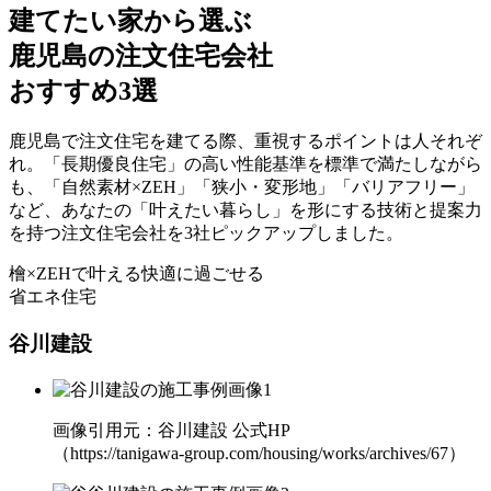
建てたい家から選ぶ
鹿児島の注文住宅会社
おすすめ3選
鹿児島で注文住宅を建てる際、重視するポイントは人それぞ
れ。「長期優良住宅」の高い性能基準を標準で満たしながら
も、
「自然素材×ZEH」「狭小・変形地」「バリアフリー」
など、あなたの「叶えたい暮らし」を形にする技術と提案力
を持つ
注文住宅会社を3社ピックアップ
しました。
檜×ZEHで叶える
快適に過ごせる
省エネ住宅
谷川建設
画像引用元：谷川建設 公式HP
（https://tanigawa-group.com/housing/works/archives/67）