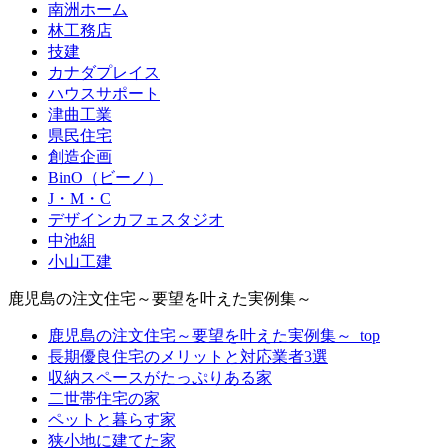
南洲ホーム
林工務店
技建
カナダプレイス
ハウスサポート
津曲工業
県民住宅
創造企画
BinO（ビーノ）
J・M・C
デザインカフェスタジオ
中池組
小山工建
鹿児島の注文住宅～要望を叶えた実例集～
鹿児島の注文住宅～要望を叶えた実例集～_top
長期優良住宅のメリットと対応業者3選
収納スペースがたっぷりある家
二世帯住宅の家
ペットと暮らす家
狭小地に建てた家