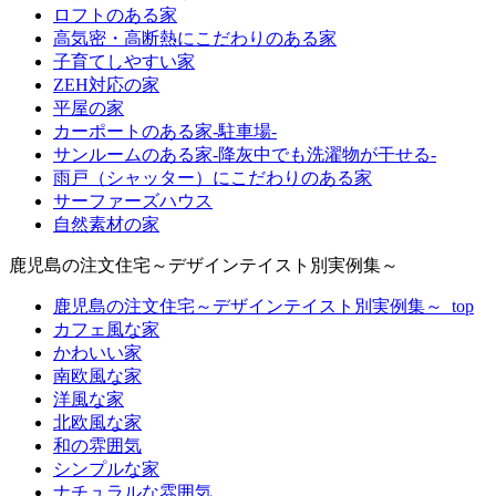
ロフトのある家
高気密・高断熱にこだわりのある家
子育てしやすい家
ZEH対応の家
平屋の家
カーポートのある家-駐車場-
サンルームのある家-降灰中でも洗濯物が干せる-
雨戸（シャッター）にこだわりのある家
サーファーズハウス
自然素材の家
鹿児島の注文住宅～デザインテイスト別実例集～
鹿児島の注文住宅～デザインテイスト別実例集～_top
カフェ風な家
かわいい家
南欧風な家
洋風な家
北欧風な家
和の雰囲気
シンプルな家
ナチュラルな雰囲気