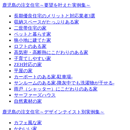
鹿児島の注文住宅～要望を叶えた実例集～
長期優良住宅のメリットと対応業者3選
収納スペースがたっぷりある家
二世帯住宅の家
ペットと暮らす家
狭小地に建てた家
ロフトのある家
高気密・高断熱にこだわりのある家
子育てしやすい家
ZEH対応の家
平屋の家
カーポートのある家-駐車場-
サンルームのある家-降灰中でも洗濯物が干せる-
雨戸（シャッター）にこだわりのある家
サーファーズハウス
自然素材の家
鹿児島の注文住宅～デザインテイスト別実例集～
カフェ風な家
かわいい家