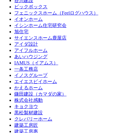
谷川建設
ビックボックス
フェニックスホーム（Feelログハウス）
イオンホーム
イシンホーム住宅研究会
旭住宅
サイエンスホーム鹿屋店
アイダ設計
アイフルホーム
あいハウジング
IAMUS（イアムス）
一条工務店
イノスグループ
エイエスピイホーム
かえるホーム
鎌田建設（カマダの家）
株式会社感動
キョクヨウ
黒松製材建設
クレバリーホーム
建築工房匠
建築工房惠