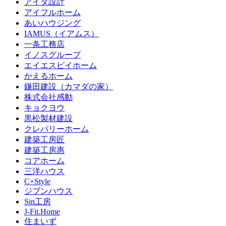
アイダ設計
アイフルホーム
あいハウジング
IAMUS（イアムス）
一条工務店
イノスグループ
エイエスピイホーム
かえるホーム
鎌田建設（カマダの家）
株式会社感動
キョクヨウ
黒松製材建設
クレバリーホーム
建築工房匠
建築工房惠
コアホーム
三洋ハウス
C+Style
ジブンハウス
Sin工房
J-Fit.Home
住まいず