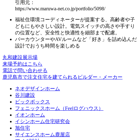
引用元：
https://www.maruwa-net.co.jp/portfolio/5098/
福祉住環境コーディネーターが提案する、
高齢者や子
どもにもやさしい設計
。電気スイッチの高さや手すり
の位置など、安全性と快適性を細部まで配慮。
バーカウンターやAVルーム
など「好き」を詰め込んだ
設計でおうち時間を楽しめる
丸和建設展示場
来場予約はこちら
電話で問い合わせる
鹿児島市で注文住宅を建てられるビルダー・メーカー
ネオデザインホーム
谷川建設
ビックボックス
フェニックスホーム（Feelログハウス）
イオンホーム
イシンホーム住宅研究会
旭住宅
サイエンスホーム鹿屋店