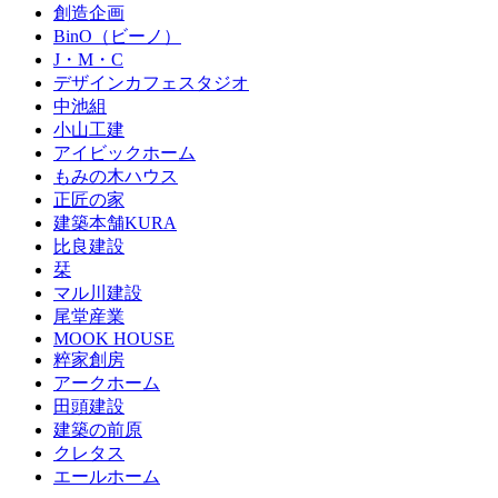
創造企画
BinO（ビーノ）
J・M・C
デザインカフェスタジオ
中池組
小山工建
アイビックホーム
もみの木ハウス
正匠の家
建築本舗KURA
比良建設
栞
マル川建設
尾堂産業
MOOK HOUSE
粹家創房
アークホーム
田頭建設
建築の前原
クレタス
エールホーム