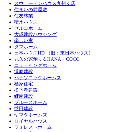
スウェーデンハウス九州支店
住まいの前屋敷
住友林業
積水ハウス
セルコホーム
大成建設ハウジング
楽しい家
タマホーム
日本ハウスHD （旧：東日本ハウス）
丸久の家創り＆HANA・COCO
ニューイングホーム
浜崎建設
パナソニックホームズ
桧家住宅
松下孝建設
継南建設
ブルースホーム
益田建設
ヤマダホームズ
ロイヤルハウス
フォレストホーム