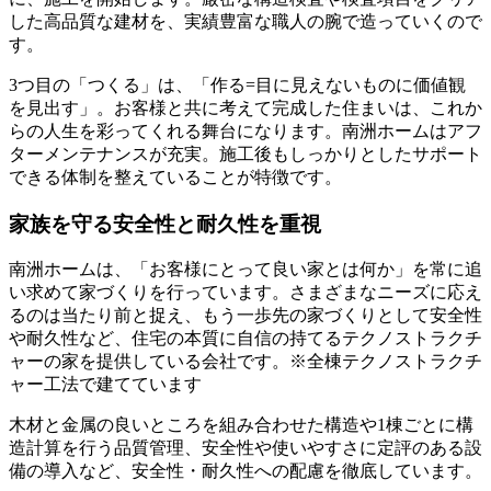
した高品質な建材を、実績豊富な職人の腕で造っていくので
す。
3つ目の「つくる」は、「
作る=目に見えないものに価値観
を見出す
」。お客様と共に考えて完成した住まいは、これか
らの人生を彩ってくれる舞台になります。南洲ホームはアフ
ターメンテナンスが充実。施工後もしっかりとしたサポート
できる体制を整えていることが特徴です。
家族を守る安全性と耐久性を重視
南洲ホームは、「お客様にとって良い家とは何か」を常に追
い求めて家づくりを行っています。さまざまなニーズに応え
るのは当たり前と捉え、もう一歩先の家づくりとして
安全性
や耐久性など、住宅の本質に自信の持てるテクノストラクチ
ャーの家を提供
している会社です。※全棟テクノストラクチ
ャー工法で建てています
木材と金属の良いところを組み合わせた構造や1棟ごとに構
造計算を行う品質管理、安全性や使いやすさに定評のある設
備の導入など、安全性・耐久性への配慮を徹底しています。