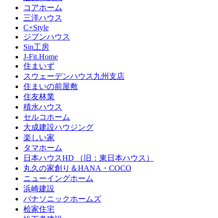
コアホーム
三洋ハウス
C+Style
ジブンハウス
Sin工房
J-Fit.Home
住まいず
スウェーデンハウス九州支店
住まいの前屋敷
住友林業
積水ハウス
セルコホーム
大成建設ハウジング
楽しい家
タマホーム
日本ハウスHD （旧：東日本ハウス）
丸久の家創り＆HANA・COCO
ニューイングホーム
浜崎建設
パナソニックホームズ
桧家住宅