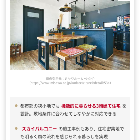
画像引用元：ミサワホーム 公式HP
（https://www.misawa.co.jp/kodate/ziturei/detail/534）
都市部の狭小地でも
機能的に暮らせる3階建て住宅
を
設計。敷地条件に合わせてしなやかに対応できる
スカイバルコニー
の施工事例もあり、住宅密集地で
も明るく風の流れを感じられる暮らしを実現