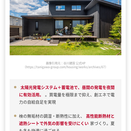
画像引用元：谷川建設 公式HP
（https://tanigawa-group.com/housing/works/archives/67）
太陽光発電システム＋蓄電池で、昼間の発電を夜間
に有効活用。
。買電量を極限まで抑え、創エネで電
力の自給自足を実現
檜の無垢材の調湿・断熱性に加え、
高性能断熱材と
遮熱シートで外気の影響を受けにくい
家づくり。夏
も冬も快適に過ごせる