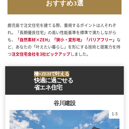
おすすめ3選
鹿児島で注文住宅を建てる際、重視するポイントは人それぞ
れ。「長期優良住宅」の高い性能基準を標準で満たしながら
も、
「自然素材×ZEH」「狭小・変形地」「バリアフリー」
な
ど、あなたの「叶えたい暮らし」を形にする技術と提案力を持
つ
注文住宅会社を3社ピックアップ
しました。
檜×ZEHで叶える
快適に過ごせる
省エネ住宅
谷川建設
1
-
5