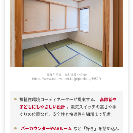
画像引用元：丸和建設 公式HP
（https://www.maruwa-net.co.jp/portfolio/5950/）
福祉住環境コーディネーターが提案する、
高齢者や
子どもにもやさしい設計
。電気スイッチの高さや手
すりの位置など、安全性と快適性を細部まで配慮。
バーカウンターやAVルーム
など「好き」を詰め込ん