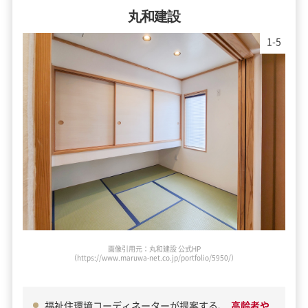
丸和建設
1
-
5
画像引用元：丸和建設 公式HP
（https://www.maruwa-net.co.jp/portfolio/5950/）
福祉住環境コーディネーターが提案する、
高齢者や