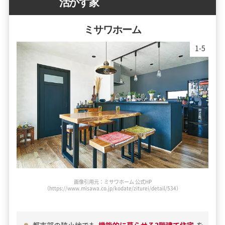
活かす家
ミサワホーム
1
-
5
画像引用元：ミサワホーム 公式HP
（https://www.misawa.co.jp/kodate/ziturei/detail/534）