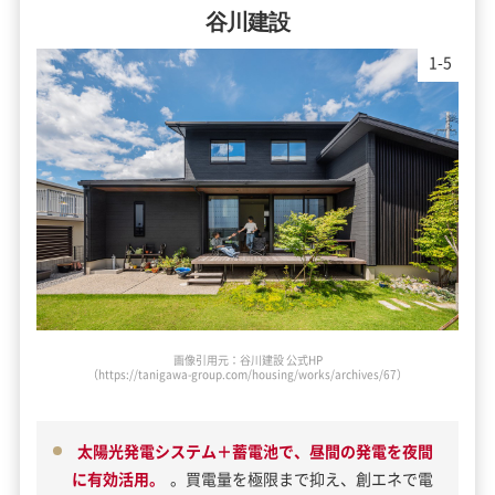
谷川建設
2
-
5
画像引用元：谷川建設 公式HP
（https://tanigawa-group.com/housing/works/archives/67）
太陽光発電システム＋蓄電池で、昼間の発電を夜間
に有効活用。
。買電量を極限まで抑え、創エネで電