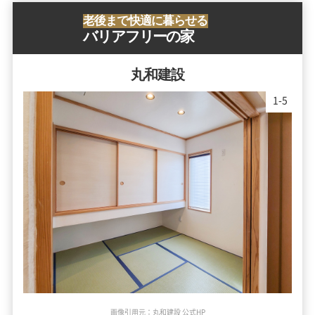
老後まで快適に暮らせる
バリアフリーの家
丸和建設
1
-
5
画像引用元：丸和建設 公式HP