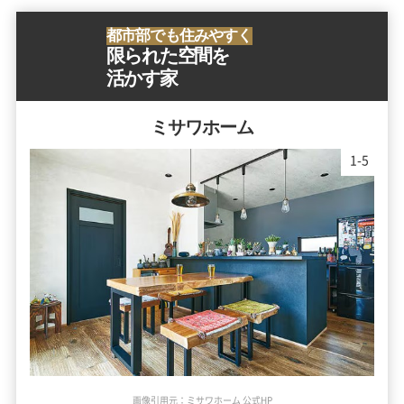
都市部でも住みやすく
限られた空間を
活かす家
ミサワホーム
1
-
5
画像引用元：ミサワホーム 公式HP