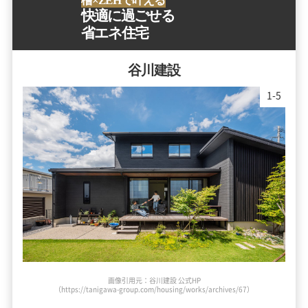
檜×ZEHで叶える
快適に過ごせる
省エネ住宅
谷川建設
1
-
5
画像引用元：谷川建設 公式HP
（https://tanigawa-group.com/housing/works/archives/67）