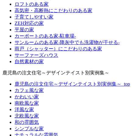
ロフトのある家
高気密・高断熱にこだわりのある家
子育てしやすい家
ZEH対応の家
平屋の家
カーポートのある家-駐車場-
サンルームのある家-降灰中でも洗濯物が干せる-
雨戸（シャッター）にこだわりのある家
サーファーズハウス
自然素材の家
鹿児島の注文住宅～デザインテイスト別実例集～
鹿児島の注文住宅～デザインテイスト別実例集～_top
カフェ風な家
かわいい家
南欧風な家
洋風な家
北欧風な家
和の雰囲気
シンプルな家
ナチュラルな雰囲気