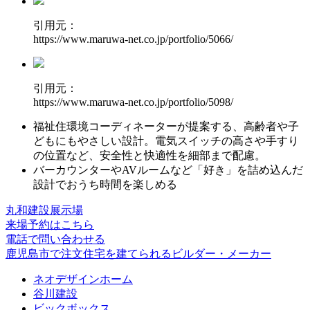
引用元：
https://www.maruwa-net.co.jp/portfolio/5066/
引用元：
https://www.maruwa-net.co.jp/portfolio/5098/
福祉住環境コーディネーターが提案する、
高齢者や子
どもにもやさしい設計
。電気スイッチの高さや手すり
の位置など、安全性と快適性を細部まで配慮。
バーカウンターやAVルーム
など「好き」を詰め込んだ
設計でおうち時間を楽しめる
丸和建設展示場
来場予約はこちら
電話で問い合わせる
鹿児島市で注文住宅を建てられるビルダー・メーカー
ネオデザインホーム
谷川建設
ビックボックス