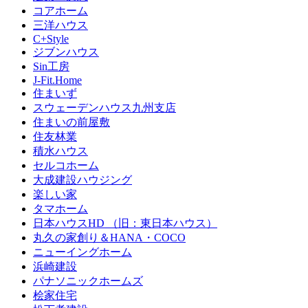
コアホーム
三洋ハウス
C+Style
ジブンハウス
Sin工房
J-Fit.Home
住まいず
スウェーデンハウス九州支店
住まいの前屋敷
住友林業
積水ハウス
セルコホーム
大成建設ハウジング
楽しい家
タマホーム
日本ハウスHD （旧：東日本ハウス）
丸久の家創り＆HANA・COCO
ニューイングホーム
浜崎建設
パナソニックホームズ
桧家住宅