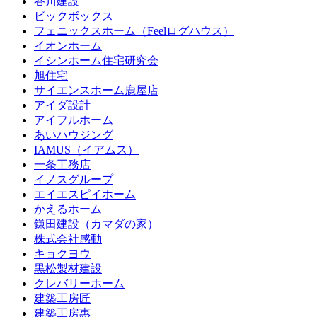
谷川建設
ビックボックス
フェニックスホーム（Feelログハウス）
イオンホーム
イシンホーム住宅研究会
旭住宅
サイエンスホーム鹿屋店
アイダ設計
アイフルホーム
あいハウジング
IAMUS（イアムス）
一条工務店
イノスグループ
エイエスピイホーム
かえるホーム
鎌田建設（カマダの家）
株式会社感動
キョクヨウ
黒松製材建設
クレバリーホーム
建築工房匠
建築工房惠