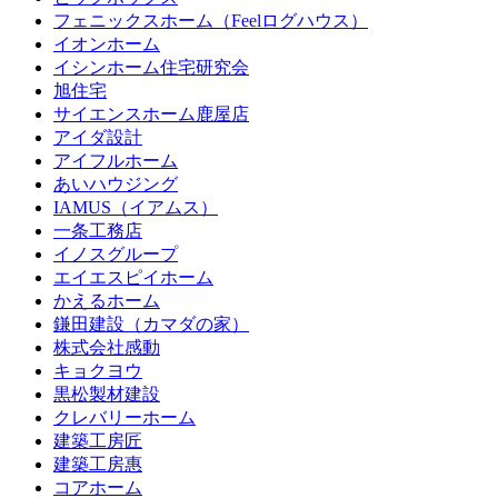
フェニックスホーム（Feelログハウス）
イオンホーム
イシンホーム住宅研究会
旭住宅
サイエンスホーム鹿屋店
アイダ設計
アイフルホーム
あいハウジング
IAMUS（イアムス）
一条工務店
イノスグループ
エイエスピイホーム
かえるホーム
鎌田建設（カマダの家）
株式会社感動
キョクヨウ
黒松製材建設
クレバリーホーム
建築工房匠
建築工房惠
コアホーム