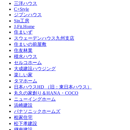
三洋ハウス
C+Style
ジブンハウス
Sin工房
J-Fit.Home
住まいず
スウェーデンハウス九州支店
住まいの前屋敷
住友林業
積水ハウス
セルコホーム
大成建設ハウジング
楽しい家
タマホーム
日本ハウスHD （旧：東日本ハウス）
丸久の家創り＆HANA・COCO
ニューイングホーム
浜崎建設
パナソニックホームズ
桧家住宅
松下孝建設
継南建設