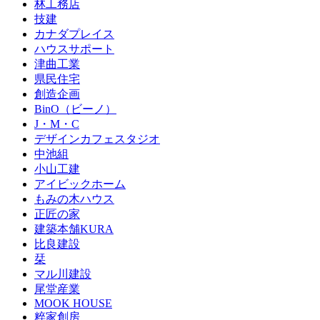
林工務店
技建
カナダプレイス
ハウスサポート
津曲工業
県民住宅
創造企画
BinO（ビーノ）
J・M・C
デザインカフェスタジオ
中池組
小山工建
アイビックホーム
もみの木ハウス
正匠の家
建築本舗KURA
比良建設
栞
マル川建設
尾堂産業
MOOK HOUSE
粹家創房