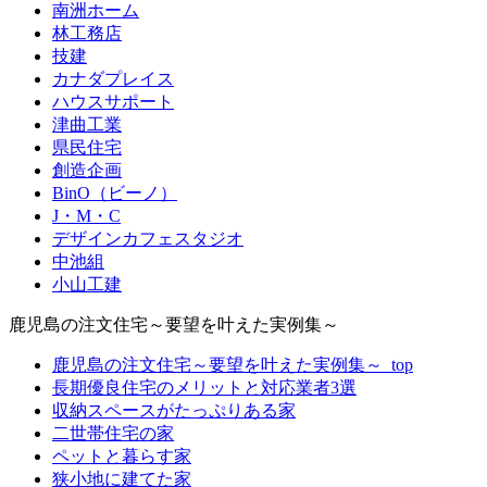
南洲ホーム
林工務店
技建
カナダプレイス
ハウスサポート
津曲工業
県民住宅
創造企画
BinO（ビーノ）
J・M・C
デザインカフェスタジオ
中池組
小山工建
鹿児島の注文住宅～要望を叶えた実例集～
鹿児島の注文住宅～要望を叶えた実例集～_top
長期優良住宅のメリットと対応業者3選
収納スペースがたっぷりある家
二世帯住宅の家
ペットと暮らす家
狭小地に建てた家