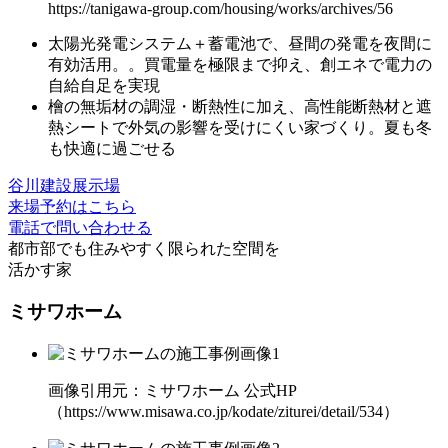
https://tanigawa-group.com/housing/works/archives/56
太陽光発電システム＋蓄電池で、昼間の発電を夜間に
有効活用。
。買電量を極限まで抑え、創エネで電力の
自給自足を実現
檜の無垢材の調湿・断熱性に加え、
高性能断熱材と遮
熱シートで外気の影響を受けにくい
家づくり。夏も冬
も快適に過ごせる
谷川建設展示場
来場予約はこちら
電話で問い合わせる
都市部でも住みやすく
限られた空間を
活かす家
ミサワホーム
画像引用元：ミサワホーム 公式HP
（https://www.misawa.co.jp/kodate/ziturei/detail/534）