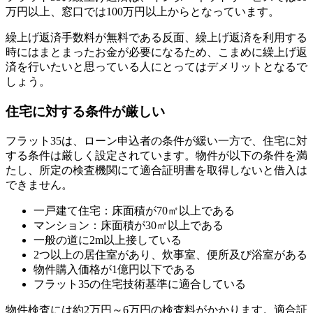
万円以上、窓口では100万円以上から
となっています。
繰上げ返済手数料が無料である反面、繰上げ返済を利用する
時にはまとまったお金が必要になるため、
こまめに繰上げ返
済を行いたいと思っている人にとってはデメリットとなる
で
しょう。
住宅に対する条件が厳しい
フラット35は、ローン申込者の条件が緩い一方で、住宅に対
する条件は厳しく設定されています。物件が以下の条件を満
たし、所定の検査機関にて適合証明書を取得しないと借入は
できません。
一戸建て住宅：床面積が70㎡以上である
マンション：床面積が30㎡以上である
一般の道に2m以上接している
2つ以上の居住室があり、炊事室、便所及び浴室がある
物件購入価格が1億円以下である
フラット35の住宅技術基準に適合している
物件検査には約2万円～6万円の検査料がかかります。適合証