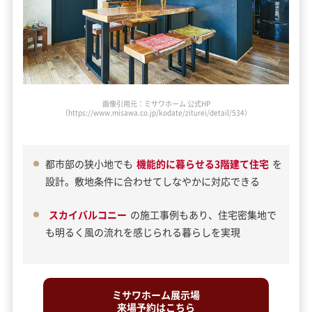
画像引用元：ミサワホーム 公式HP
（https://www.misawa.co.jp/kodate/ziturei/detail/532）
都市部の狭小地でも
機能的に暮らせる3階建て住宅
を
設計。敷地条件に合わせてしなやかに対応できる
スカイバルコニー
の施工事例もあり、住宅密集地で
も明るく風の流れを感じられる暮らしを実現
ミサワホーム展示場
来場予約はこちら