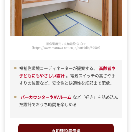
画像引用元：丸和建設 公式HP
（https://www.maruwa-net.co.jp/portfolio/5973/）
福祉住環境コーディネーターが提案する、
高齢者や
子どもにもやさしい設計
。電気スイッチの高さや手
すりの位置など、安全性と快適性を細部まで配慮。
バーカウンターやAVルーム
など「好き」を詰め込ん
だ設計でおうち時間を楽しめる
丸和建設展示場