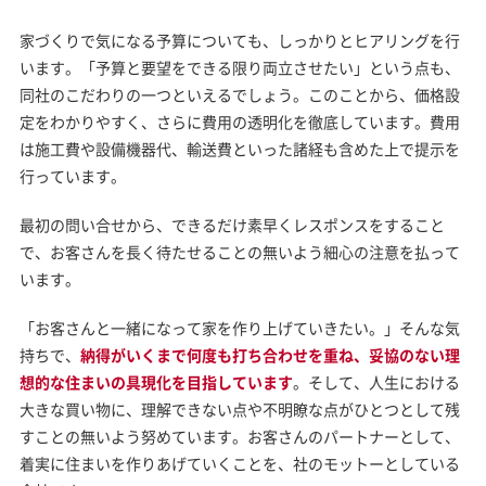
家づくりで気になる
予算についても、しっかりとヒアリング
を行
います。「予算と要望をできる限り両立させたい」という点も、
同社のこだわりの一つといえるでしょう。このことから、価格設
定をわかりやすく、さらに費用の透明化を徹底しています。費用
は施工費や設備機器代、輸送費といった諸経も含めた上で提示を
行っています。
最初の問い合せから、できるだけ素早くレスポンスをすること
で、お客さんを長く待たせることの無いよう細心の注意を払って
います。
「お客さんと一緒になって家を作り上げていきたい。」そんな気
持ちで、
納得がいくまで何度も打ち合わせを重ね、妥協のない理
想的な住まいの具現化を目指しています
。そして、人生における
大きな買い物に、理解できない点や不明瞭な点がひとつとして残
すことの無いよう努めています。お客さんのパートナーとして、
着実に住まいを作りあげていくことを、社のモットーとしている