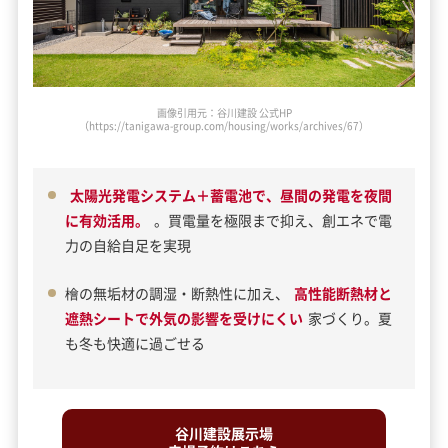
画像引用元：谷川建設 公式HP
（https://tanigawa-group.com/housing/works/archives/70）
太陽光発電システム＋蓄電池で、昼間の発電を夜間
に有効活用。
。買電量を極限まで抑え、創エネで電
力の自給自足を実現
檜の無垢材の調湿・断熱性に加え、
高性能断熱材と
遮熱シートで外気の影響を受けにくい
家づくり。夏
も冬も快適に過ごせる
谷川建設展示場