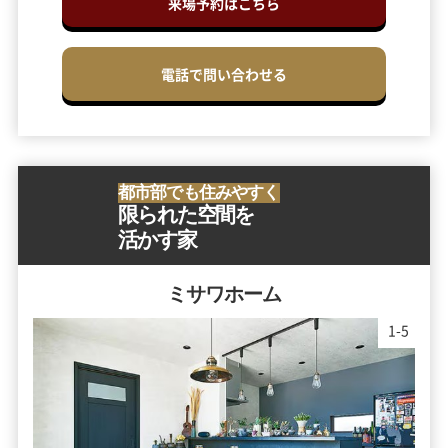
来場予約はこちら
電話で問い合わせる
都市部でも住みやすく
限られた空間を
活かす家
ミサワホーム
2
-
5