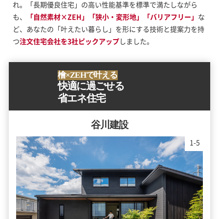
れ。「長期優良住宅」の高い性能基準を標準で満たしながら
も、
「自然素材×ZEH」「狭小・変形地」「バリアフリー」
な
ど、あなたの「叶えたい暮らし」を形にする技術と提案力を持
つ
注文住宅会社を3社ピックアップ
しました。
檜×ZEHで叶える
快適に過ごせる
省エネ住宅
谷川建設
2
-
5