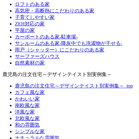
ロフトのある家
高気密・高断熱にこだわりのある家
子育てしやすい家
ZEH対応の家
平屋の家
カーポートのある家-駐車場-
サンルームのある家-降灰中でも洗濯物が干せる-
雨戸（シャッター）にこだわりのある家
サーファーズハウス
自然素材の家
鹿児島の注文住宅～デザインテイスト別実例集～
鹿児島の注文住宅～デザインテイスト別実例集～_top
カフェ風な家
かわいい家
南欧風な家
洋風な家
北欧風な家
和の雰囲気
シンプルな家
ナチュラルな雰囲気