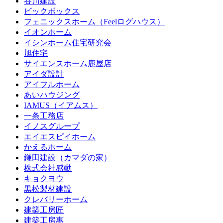
谷川建設
ビックボックス
フェニックスホーム（Feelログハウス）
イオンホーム
イシンホーム住宅研究会
旭住宅
サイエンスホーム鹿屋店
アイダ設計
アイフルホーム
あいハウジング
IAMUS（イアムス）
一条工務店
イノスグループ
エイエスピイホーム
かえるホーム
鎌田建設（カマダの家）
株式会社感動
キョクヨウ
黒松製材建設
クレバリーホーム
建築工房匠
建築工房惠