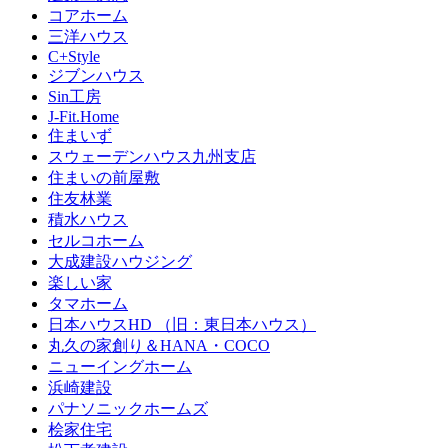
コアホーム
三洋ハウス
C+Style
ジブンハウス
Sin工房
J-Fit.Home
住まいず
スウェーデンハウス九州支店
住まいの前屋敷
住友林業
積水ハウス
セルコホーム
大成建設ハウジング
楽しい家
タマホーム
日本ハウスHD （旧：東日本ハウス）
丸久の家創り＆HANA・COCO
ニューイングホーム
浜崎建設
パナソニックホームズ
桧家住宅