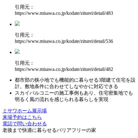
引用元：
https://www.misawa.co.jp/kodate/ziturei/detail/483
引用元：
https://www.misawa.co.jp/kodate/ziturei/detail/536
引用元：
https://www.misawa.co.jp/kodate/ziturei/detail/482
都市部の狭小地でも
機能的に暮らせる3階建て住宅
を設
計。敷地条件に合わせてしなやかに対応できる
スカイバルコニー
の施工事例もあり、住宅密集地でも
明るく風の流れを感じられる暮らしを実現
ミサワホーム展示場
来場予約はこちら
電話で問い合わせる
老後まで快適に暮らせる
バリアフリーの家