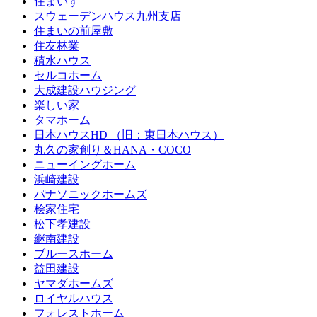
住まいず
スウェーデンハウス九州支店
住まいの前屋敷
住友林業
積水ハウス
セルコホーム
大成建設ハウジング
楽しい家
タマホーム
日本ハウスHD （旧：東日本ハウス）
丸久の家創り＆HANA・COCO
ニューイングホーム
浜崎建設
パナソニックホームズ
桧家住宅
松下孝建設
継南建設
ブルースホーム
益田建設
ヤマダホームズ
ロイヤルハウス
フォレストホーム