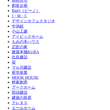
県民住宅
創造企画
BinO（ビーノ）
J・M・C
デザインカフェスタジオ
中池組
小山工建
アイビックホーム
もみの木ハウス
正匠の家
建築本舗KURA
比良建設
栞
マル川建設
尾堂産業
MOOK HOUSE
粹家創房
アークホーム
田頭建設
建築の前原
クレタス
エールホーム