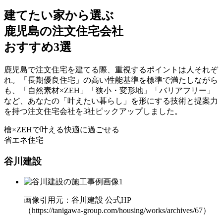
建てたい家から選ぶ
鹿児島の注文住宅会社
おすすめ3選
鹿児島で注文住宅を建てる際、重視するポイントは人それぞ
れ。「長期優良住宅」の高い性能基準を標準で満たしながら
も、
「自然素材×ZEH」「狭小・変形地」「バリアフリー」
など、あなたの「叶えたい暮らし」を形にする技術と提案力
を持つ
注文住宅会社を3社ピックアップ
しました。
檜×ZEHで叶える
快適に過ごせる
省エネ住宅
谷川建設
画像引用元：谷川建設 公式HP
（https://tanigawa-group.com/housing/works/archives/67）