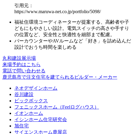
引用元：
https://www.maruwa-net.co.jp/portfolio/5098/
福祉住環境コーディネーターが提案する、
高齢者や子
どもにもやさしい設計
。電気スイッチの高さや手すり
の位置など、安全性と快適性を細部まで配慮。
バーカウンターやAVルーム
など「好き」を詰め込んだ
設計でおうち時間を楽しめる
丸和建設展示場
来場予約はこちら
電話で問い合わせる
鹿児島市で注文住宅を建てられるビルダー・メーカー
ネオデザインホーム
谷川建設
ビックボックス
フェニックスホーム（Feelログハウス）
イオンホーム
イシンホーム住宅研究会
旭住宅
サイエンスホーム鹿屋店