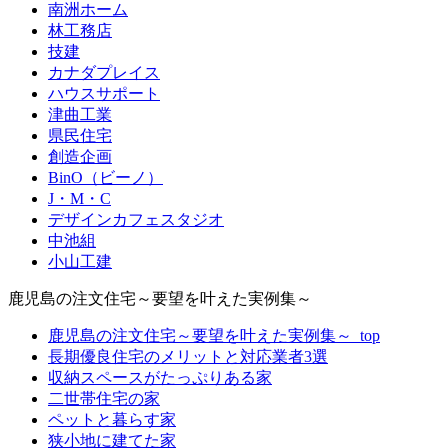
南洲ホーム
林工務店
技建
カナダプレイス
ハウスサポート
津曲工業
県民住宅
創造企画
BinO（ビーノ）
J・M・C
デザインカフェスタジオ
中池組
小山工建
鹿児島の注文住宅～要望を叶えた実例集～
鹿児島の注文住宅～要望を叶えた実例集～_top
長期優良住宅のメリットと対応業者3選
収納スペースがたっぷりある家
二世帯住宅の家
ペットと暮らす家
狭小地に建てた家