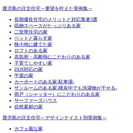
鹿児島の注文住宅～要望を叶えた実例集～
長期優良住宅のメリットと対応業者3選
収納スペースがたっぷりある家
二世帯住宅の家
ペットと暮らす家
狭小地に建てた家
ロフトのある家
高気密・高断熱にこだわりのある家
子育てしやすい家
ZEH対応の家
平屋の家
カーポートのある家-駐車場-
サンルームのある家-降灰中でも洗濯物が干せる-
雨戸（シャッター）にこだわりのある家
サーファーズハウス
自然素材の家
鹿児島の注文住宅～デザインテイスト別実例集～
カフェ風な家