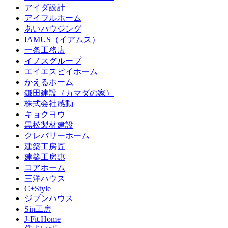
アイダ設計
アイフルホーム
あいハウジング
IAMUS（イアムス）
一条工務店
イノスグループ
エイエスピイホーム
かえるホーム
鎌田建設（カマダの家）
株式会社感動
キョクヨウ
黒松製材建設
クレバリーホーム
建築工房匠
建築工房惠
コアホーム
三洋ハウス
C+Style
ジブンハウス
Sin工房
J-Fit.Home