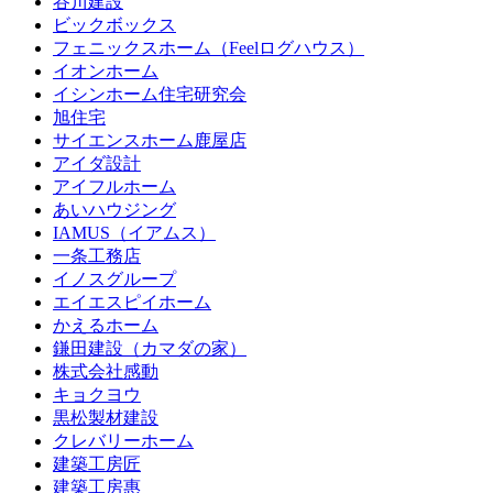
谷川建設
ビックボックス
フェニックスホーム（Feelログハウス）
イオンホーム
イシンホーム住宅研究会
旭住宅
サイエンスホーム鹿屋店
アイダ設計
アイフルホーム
あいハウジング
IAMUS（イアムス）
一条工務店
イノスグループ
エイエスピイホーム
かえるホーム
鎌田建設（カマダの家）
株式会社感動
キョクヨウ
黒松製材建設
クレバリーホーム
建築工房匠
建築工房惠