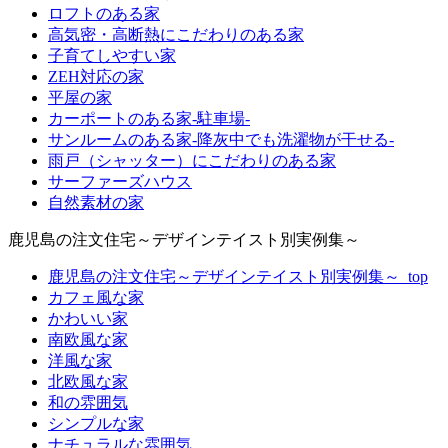
ロフトのある家
高気密・高断熱にこだわりのある家
子育てしやすい家
ZEH対応の家
平屋の家
カーポートのある家-駐車場-
サンルームのある家-降灰中でも洗濯物が干せる-
雨戸（シャッター）にこだわりのある家
サーファーズハウス
自然素材の家
鹿児島の注文住宅～デザインテイスト別実例集～
鹿児島の注文住宅～デザインテイスト別実例集～_top
カフェ風な家
かわいい家
南欧風な家
洋風な家
北欧風な家
和の雰囲気
シンプルな家
ナチュラルな雰囲気