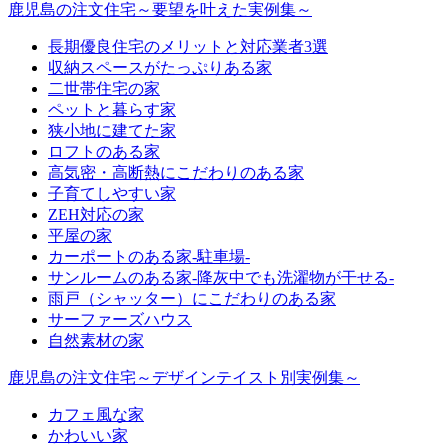
鹿児島の注文住宅～要望を叶えた実例集～
長期優良住宅のメリットと対応業者3選
収納スペースがたっぷりある家
二世帯住宅の家
ペットと暮らす家
狭小地に建てた家
ロフトのある家
高気密・高断熱にこだわりのある家
子育てしやすい家
ZEH対応の家
平屋の家
カーポートのある家-駐車場-
サンルームのある家-降灰中でも洗濯物が干せる-
雨戸（シャッター）にこだわりのある家
サーファーズハウス
自然素材の家
鹿児島の注文住宅～デザインテイスト別実例集～
カフェ風な家
かわいい家