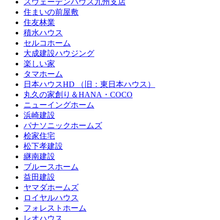
スウェーデンハウス九州支店
住まいの前屋敷
住友林業
積水ハウス
セルコホーム
大成建設ハウジング
楽しい家
タマホーム
日本ハウスHD （旧：東日本ハウス）
丸久の家創り＆HANA・COCO
ニューイングホーム
浜崎建設
パナソニックホームズ
桧家住宅
松下孝建設
継南建設
ブルースホーム
益田建設
ヤマダホームズ
ロイヤルハウス
フォレストホーム
レオハウス