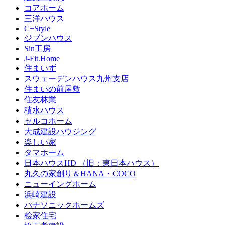
コアホーム
三洋ハウス
C+Style
ジブンハウス
Sin工房
J-Fit.Home
住まいず
スウェーデンハウス九州支店
住まいの前屋敷
住友林業
積水ハウス
セルコホーム
大成建設ハウジング
楽しい家
タマホーム
日本ハウスHD （旧：東日本ハウス）
丸久の家創り＆HANA・COCO
ニューイングホーム
浜崎建設
パナソニックホームズ
桧家住宅