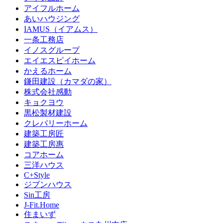
アイフルホーム
あいハウジング
IAMUS（イアムス）
一条工務店
イノスグループ
エイエスピイホーム
かえるホーム
鎌田建設（カマダの家）
株式会社感動
キョクヨウ
黒松製材建設
クレバリーホーム
建築工房匠
建築工房惠
コアホーム
三洋ハウス
C+Style
ジブンハウス
Sin工房
J-Fit.Home
住まいず