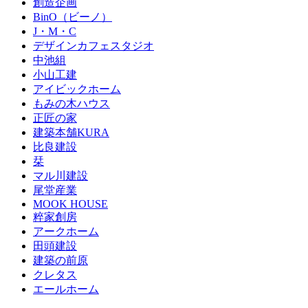
創造企画
BinO（ビーノ）
J・M・C
デザインカフェスタジオ
中池組
小山工建
アイビックホーム
もみの木ハウス
正匠の家
建築本舗KURA
比良建設
栞
マル川建設
尾堂産業
MOOK HOUSE
粹家創房
アークホーム
田頭建設
建築の前原
クレタス
エールホーム