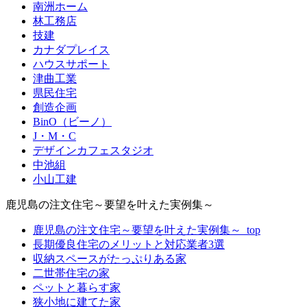
南洲ホーム
林工務店
技建
カナダプレイス
ハウスサポート
津曲工業
県民住宅
創造企画
BinO（ビーノ）
J・M・C
デザインカフェスタジオ
中池組
小山工建
鹿児島の注文住宅～要望を叶えた実例集～
鹿児島の注文住宅～要望を叶えた実例集～_top
長期優良住宅のメリットと対応業者3選
収納スペースがたっぷりある家
二世帯住宅の家
ペットと暮らす家
狭小地に建てた家