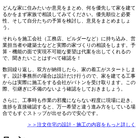
どんな家に住みたいか意見をまとめ、
何を優先して家を建て
るかをまず家族で相談
してみてください。優先順位と必要
性、そして自分たちの予算を検討し、意見をまとめましょ
う。
それらを施工会社（工務店、ビルダーなど）に持ち込み、
営
業担当者や建築士などと実際の家づくりの相談をします
。予
算・機能の面で実現不可能な要望は代案を出してくれるの
で、聞きたいことはすべて確認を！
数回繰り返し、
双方が納得したら、家の着工がスタート
しま
す。設計事務所の場合は設計だけ行うので、家を建てる工事
からは実際に施工をする会社がバトンを受け取ります。この
際、引継ぎに不備のないよう確認をしておきましょう。
さらに、工事時も作業の邪魔にならない程度に現場に赴き、
進捗を直接確認すると、万一希望と違う進み方をしている場
合でもすぐストップが出せるので安心です。
＞＞注文住宅の設計・施工の内容をもっと詳しく