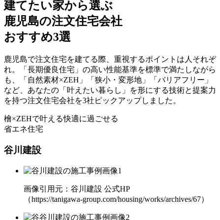
建てたい家から選ぶ
鹿児島の注文住宅会社
おすすめ3選
鹿児島で注文住宅を建てる際、重視するポイントは人それぞ
れ。「長期優良住宅」の高い性能基準を標準で満たしながら
も、
「自然素材×ZEH」「狭小・変形地」「バリアフリー」
など、あなたの「叶えたい暮らし」を形にする技術と提案力
を持つ
注文住宅会社を3社ピックアップ
しました。
檜×ZEHで叶える
快適に過ごせる
省エネ住宅
谷川建設
画像引用元：谷川建設 公式HP
（https://tanigawa-group.com/housing/works/archives/67）