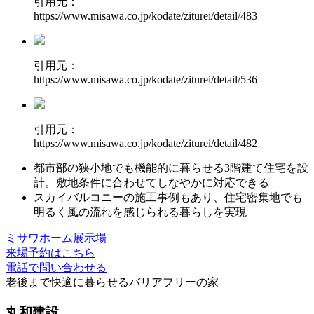
引用元：
https://www.misawa.co.jp/kodate/ziturei/detail/483
引用元：
https://www.misawa.co.jp/kodate/ziturei/detail/536
引用元：
https://www.misawa.co.jp/kodate/ziturei/detail/482
都市部の狭小地でも
機能的に暮らせる3階建て住宅
を設
計。敷地条件に合わせてしなやかに対応できる
スカイバルコニー
の施工事例もあり、住宅密集地でも
明るく風の流れを感じられる暮らしを実現
ミサワホーム展示場
来場予約はこちら
電話で問い合わせる
老後まで快適に暮らせる
バリアフリーの家
丸和建設