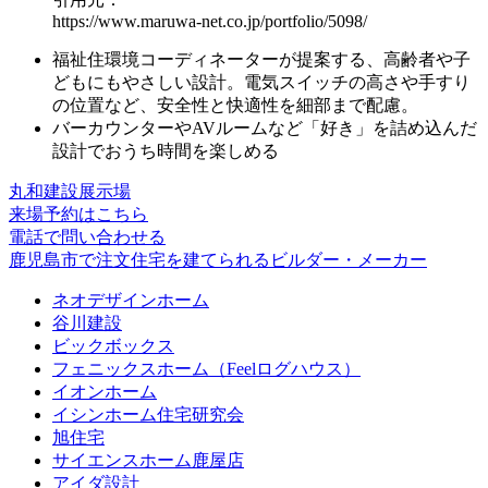
https://www.maruwa-net.co.jp/portfolio/5098/
福祉住環境コーディネーターが提案する、
高齢者や子
どもにもやさしい設計
。電気スイッチの高さや手すり
の位置など、安全性と快適性を細部まで配慮。
バーカウンターやAVルーム
など「好き」を詰め込んだ
設計でおうち時間を楽しめる
丸和建設展示場
来場予約はこちら
電話で問い合わせる
鹿児島市で注文住宅を建てられるビルダー・メーカー
ネオデザインホーム
谷川建設
ビックボックス
フェニックスホーム（Feelログハウス）
イオンホーム
イシンホーム住宅研究会
旭住宅
サイエンスホーム鹿屋店
アイダ設計